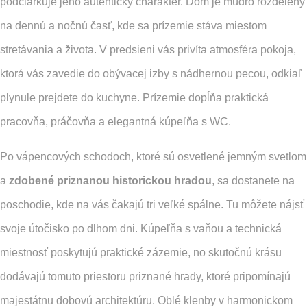
podčiarkuje jeho autentický charakter. Dom je múdro rozdelený
na dennú a nočnú časť, kde sa prízemie stáva miestom
stretávania a života. V predsieni vás privíta atmosféra pokoja,
ktorá vás zavedie do obývacej izby s nádhernou pecou, odkiaľ
plynule prejdete do kuchyne. Prízemie dopĺňa praktická
pracovňa, práčovňa a elegantná kúpeľňa s WC.
Po vápencových schodoch, ktoré sú osvetlené jemným svetlom
a
zdobené priznanou historickou hradou
, sa dostanete na
poschodie, kde na vás čakajú tri veľké spálne. Tu môžete nájsť
svoje útočisko po dlhom dni. Kúpeľňa s vaňou a technická
miestnosť poskytujú praktické zázemie, no skutočnú krásu
dodávajú tomuto priestoru priznané hrady, ktoré pripomínajú
majestátnu dobovú architektúru. Oblé klenby v harmonickom