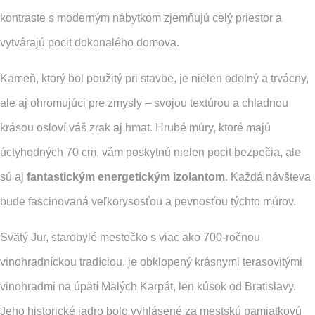
kontraste s moderným nábytkom zjemňujú celý priestor a
vytvárajú pocit dokonalého domova.
Kameň, ktorý bol použitý pri stavbe, je nielen odolný a trvácny,
ale aj ohromujúci pre zmysly – svojou textúrou a chladnou
krásou osloví váš zrak aj hmat. Hrubé múry, ktoré majú
úctyhodných 70 cm, vám poskytnú nielen pocit bezpečia, ale
sú aj
fantastickým energetickým izolantom
. Každá návšteva
bude fascinovaná veľkorysosťou a pevnosťou týchto múrov.
Svätý Jur, starobylé mestečko s viac ako 700-ročnou
vinohradníckou tradíciou, je obklopený krásnymi terasovitými
vinohradmi na úpätí Malých Karpát, len kúsok od Bratislavy.
Jeho historické jadro bolo vyhlásené za mestskú pamiatkovú