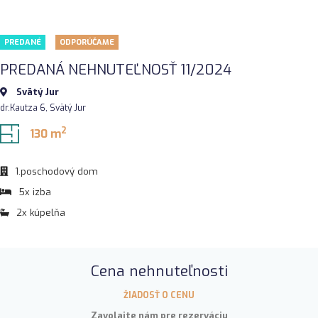
PREDANÉ
ODPORÚČAME
PREDANÁ NEHNUTEĽNOSŤ 11/2024
Svätý Jur
dr.Kautza 6, Svätý Jur
2
130 m
1.poschodový dom
5x izba
2x kúpelňa
Cena nehnuteľnosti
ŽIADOSŤ O CENU
Zavolajte nám pre rezerváciu