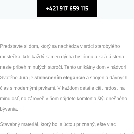
+421 917 659 115
Predstavte si dom, ktorý sa nachádza v srdci starobylého
mestečka, kde každý kameň dýcha históriou a každá stena
nesie príbeh minulých storočí. Tento unikátny dom v nádvorí
Svätého Jura je
stelesnením elegancie
a spojenia dávnych
čias s modernými prvkami. V každom detaile cítiť hrdosť na
minulosť, no zároveň v ňom nájdete komfort a štýl dnešného
bývania.
Stavebný materiál, ktorý bol s úctou priznaný, ešte viac