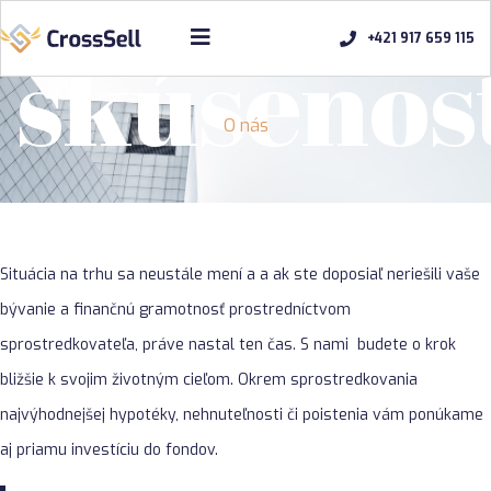
skúsenos
+421 917 659 115
O nás
Situácia na trhu sa neustále mení a a ak ste doposiaľ neriešili vaše
bývanie a finančnú gramotnosť prostredníctvom
sprostredkovateľa, práve nastal ten čas. S nami budete o krok
bližšie k svojim životným cieľom. Okrem sprostredkovania
najvýhodnejšej hypotéky, nehnuteľnosti či poistenia vám ponúkame
aj priamu investíciu do fondov.