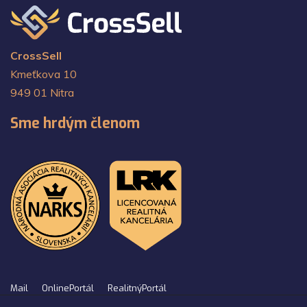
CrossSell
Kmeťkova 10
949 01 Nitra
Sme hrdým členom
Mail
OnlinePortál
RealitnýPortál