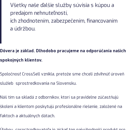
Všetky naše ďalšie služby súvisia s kúpou a
predajom nehnuteľností,
ich zhodnotením, zabezpečením, financovaním
a údržbou.
Dôvera je základ. Dlhodobo pracujeme na odporúčania našich
spokojných klientov.
Spoločnosť CrossSell vznikla, pretože sme chceli zdvihnúť úroveň
služieb sprostredkovania na Slovensku.
Náš tím sa skladá z odborníkov, ktorí sa pravidelne zúčastňujú
školení a klientom poskytujú profesionálne riešenie, založené na
faktoch a aktuálnych dátach.
Úlohou sprostredkovateľa je získať ten najvýhodnejší produkt pre