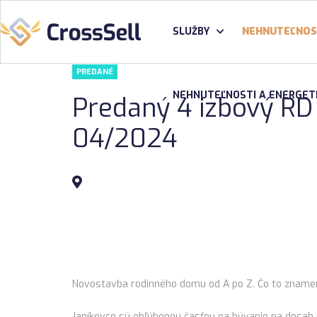
SLUŽBY
NEHNUTEĽNOS
PREDANÉ
NEHNUTEĽNOSTI A ENERGET
Predaný 4 izbový RD 
04/2024
Novostavba rodinného domu od A po Z. Čo to znamen
Janíkovce sú obľúbenou časťou na bývanie na dosah N