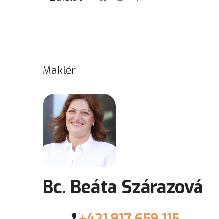
Maklér
Bc. Beáta Szárazová
+421 917 659 115