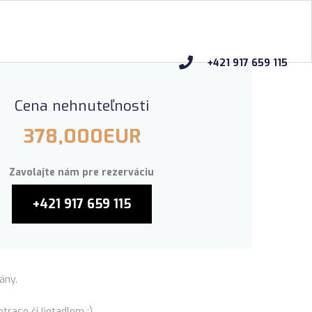
+421 917 659 115
Cena nehnuteľnosti
378,000EUR
Zavolajte nám pre rezerváciu
+421 917 659 115
ány.
rase či lietadlom :)