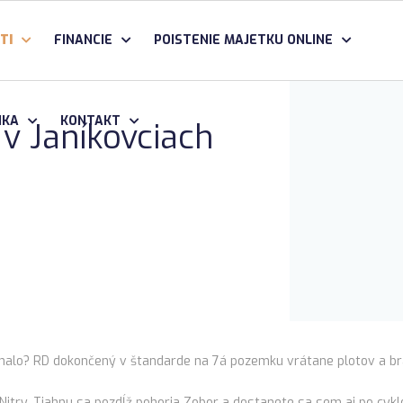
TI
FINANCIE
POISTENIE MAJETKU ONLINE
IKA
KONTAKT
v Janíkovciach
alo? RD dokončený v štandarde na 7á pozemku vrátane plotov a br
itry. Tiahnu sa pozdĺž pohoria Zobor a dostanete sa sem aj po cyklot