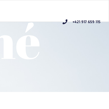
né
+421 917 659 115