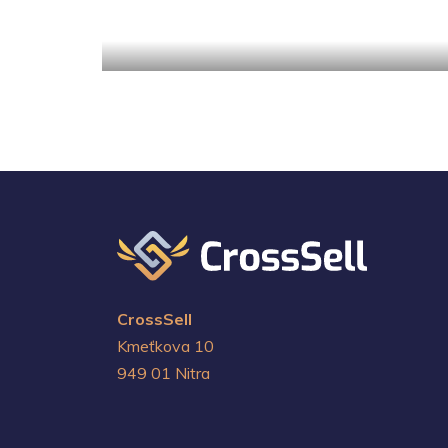
CrossSell
Kmeťkova 10
949 01 Nitra