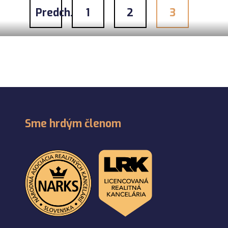
Predch.
1
2
3
Sme hrdým členom