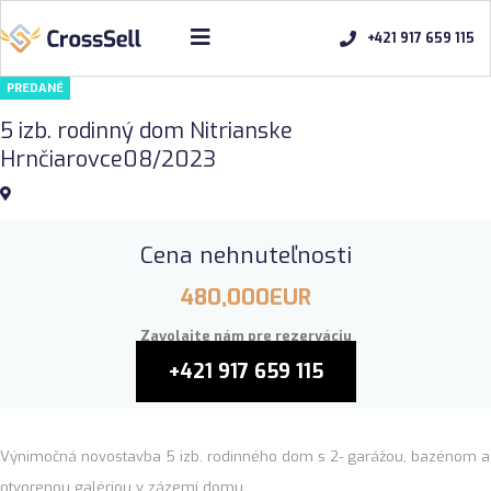
+421 917 659 115
PREDANÉ
5 izb. rodinný dom Nitrianske
Hrnčiarovce08/2023
Cena nehnuteľnosti
480,000EUR
Zavolajte nám pre rezerváciu
+421 917 659 115
Výnimočná novostavba 5 izb. rodinného dom s 2- garážou, bazénom a
otvorenou galériou v zázemí domu.