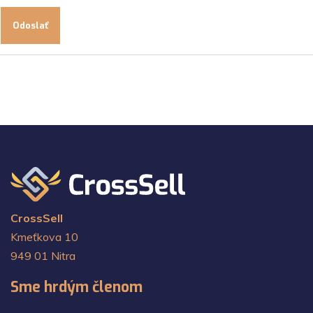
Odoslať
CrossSell
Kmeťkova 10
949 01 Nitra
Sme hrdým členom