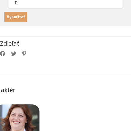
Zdieľať
aklér